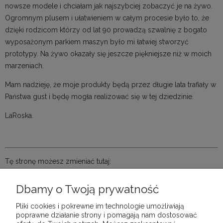
nowsze modele i chciałam jak najszybciej zobaczyć je na żywo.
Ogromnym plusem i ułatwieniem w całym procesie było to, że
dzięki rodzicom którzy od lat 90 prowadzą szwalnię z bogato
wyposażonym parkiem maszyn było mi łatwiej stworzyć
prototypy. Na żywo okazały się jeszcze piękniejsze niż w moich
marzeniach.
Mam nadzieję, że moje produkty będą przez długie lata trafiały w
Państwa gust i będę mogła realizować się w tej dziedzinie.
LaRoska.
Tę stronę możesz zmieniać tutaj:
Panel administratora > Wygląd i treści > Strony informacyjne >
O
firmie
Dbamy o Twoją prywatność
Pliki cookies i pokrewne im technologie umożliwiają
poprawne działanie strony i pomagają nam dostosować