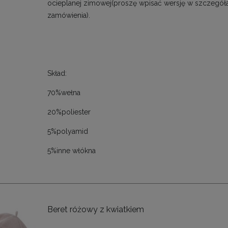
ocieplanej zimowej(proszę wpisać wersję w szczegół
zamówienia).
Skład:
70%wełna
20%poliester
5%polyamid
5%inne włókna
Beret różowy z kwiatkiem