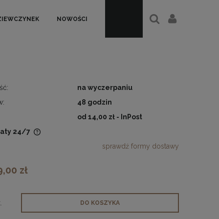
ZIEWCZYNEK
NOWOŚCI
ść:
na wyczerpaniu
w:
48 godzin
od 14,00 zł
- InPost
aty 24/7
sprawdź formy dostawy
nych
9,00 zł
.
DO KOSZYKA