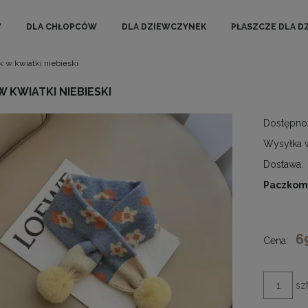
W
DLA CHŁOPCÓW
DLA DZIEWCZYNEK
PŁASZCZE DLA D
k w kwiatki niebieski
W KWIATKI NIEBIESKI
Dostępno
Wysyłka 
Dostawa:
Paczkom
Cena nie zawiera ewentual
kosztów płatności
6
Cena:
szt