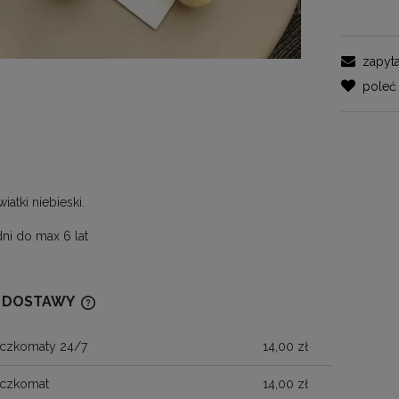
zapyta
poleć
iatki niebieski.
ni do max 6 lat
 DOSTAWY
aczkomaty 24/7
14,00 zł
CENA NIE ZAWIERA EWENTUALNYCH
KOSZTÓW PŁATNOŚCI
aczkomat
14,00 zł