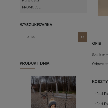
NOWOŚCI
PROMOCJE
WYSZUKIWARKA
OPIS
Szalik w kw
PRODUKT DNIA
Odpowied
KOSZTY
InPost P
InPost P