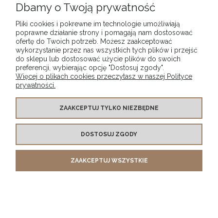
Dbamy o Twoją prywatność
Pliki cookies i pokrewne im technologie umożliwiają
PŁATNOŚCI I DOSTAWA
poprawne działanie strony i pomagają nam dostosować
ofertę do Twoich potrzeb. Możesz zaakceptować
wykorzystanie przez nas wszystkich tych plików i przejść
O NAS
do sklepu lub dostosować użycie plików do swoich
preferencji, wybierając opcję "Dostosuj zgody".
Więcej o plikach cookies przeczytasz w naszej Polityce
prywatności.
POKAŻ PEŁNĄ WERSJĘ STRONY
Sklep internetowy Shoper.pl
ZAAKCEPTUJ TYLKO NIEZBĘDNE
DOSTOSUJ ZGODY
ZAAKCEPTUJ WSZYSTKIE