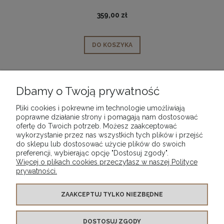
359,00 zł
DO KOSZYKA
«
1
2
3
4
5
...
9
»
Dbamy o Twoją prywatność
Pliki cookies i pokrewne im technologie umożliwiają
poprawne działanie strony i pomagają nam dostosować
ofertę do Twoich potrzeb. Możesz zaakceptować
wykorzystanie przez nas wszystkich tych plików i przejść
POMOC
do sklepu lub dostosować użycie plików do swoich
preferencji, wybierając opcję "Dostosuj zgody".
Więcej o plikach cookies przeczytasz w naszej Polityce
MEDIA SPOŁECZNOŚCIOWE
prywatności.
MOJE KONTO
ZAAKCEPTUJ TYLKO NIEZBĘDNE
DOSTOSUJ ZGODY
PŁATNOŚCI I DOSTAWA