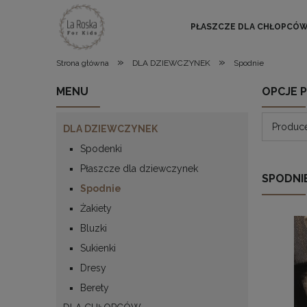
PŁASZCZE DLA CHŁOPCÓ
»
»
Strona główna
DLA DZIEWCZYNEK
Spodnie
MENU
OPCJE 
Produce
DLA DZIEWCZYNEK
Spodenki
Płaszcze dla dziewczynek
SPODNI
Spodnie
Żakiety
Bluzki
Sukienki
Dresy
Berety