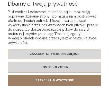
Dbamy o Twoją prywatność
Pliki cookies i pokrewne im technologie umożliwiają
poprawne działanie strony i pomagają nam dostosować
ofertę do Twoich potrzeb. Możesz zaakceptować
wykorzystanie przez nas wszystkich tych plików i przejść
Spodnie dla chłopca w szarą kratkę
do sklepu lub dostosować użycie plików do swoich
preferencji, wybierając opcję "Dostosuj zgody".
99,00 zł
Więcej o plikach cookies przeczytasz w naszej Polityce
prywatności.
DO KOSZYKA
ZAAKCEPTUJ TYLKO NIEZBĘDNE
DOSTOSUJ ZGODY
ZAAKCEPTUJ WSZYSTKIE
Beret brązowy z aplikacjami
89,00 zł
DO KOSZYKA