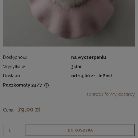
Dostępność:
na wyczerpaniu
Wysyłka w:
3 dni
Dostawa:
od 14,00 zł
- InPost
Paczkomaty 24/7
Cena nie zawiera ewentualnych kosztów płatności
sprawdź formy dostawy
79,00 zł
Cena:
DO KOSZYKA