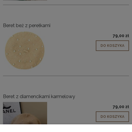
Beret beż z perełkami
79,00 zł
DO KOSZYKA
Beret z diamencikami karmelowy
79,00 zł
DO KOSZYKA